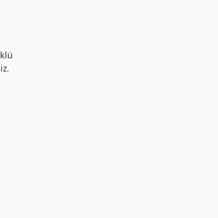
klü
iz.