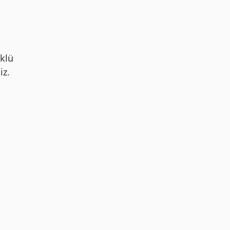
klü
iz.