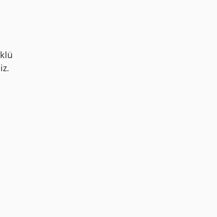
klü
iz.