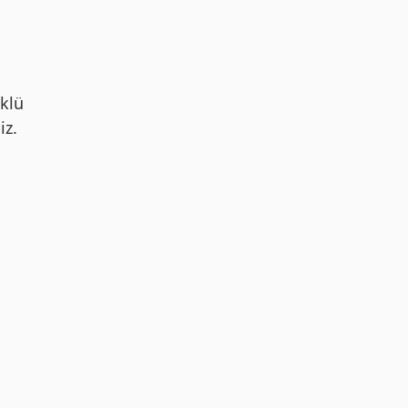
klü
iz.