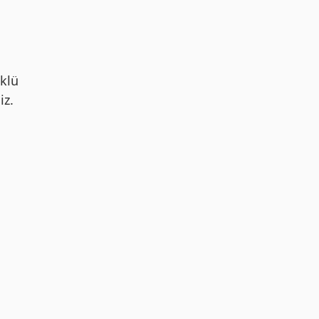
klü
iz.