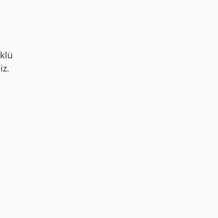
klü
iz.