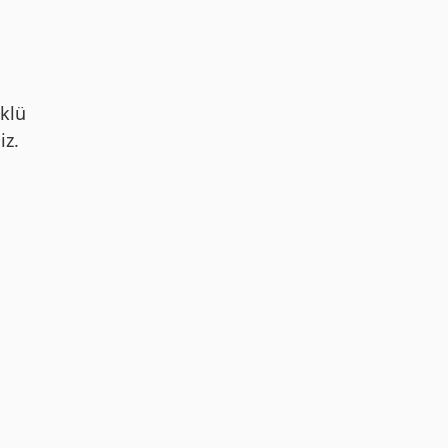
klü
iz.