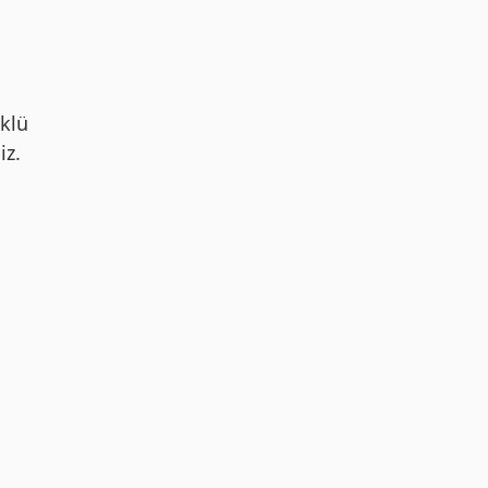
klü
iz.