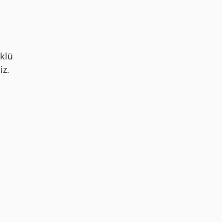
klü
iz.