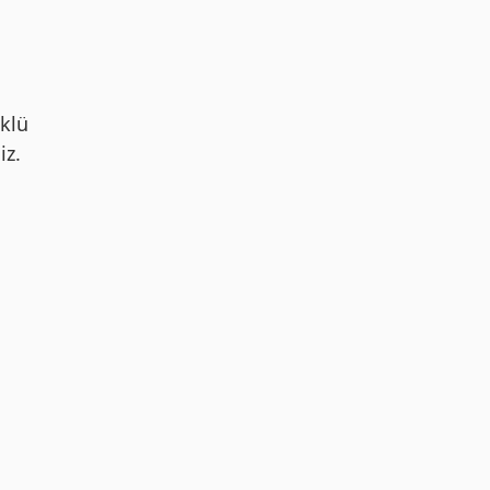
klü
iz.