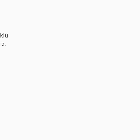
klü
iz.