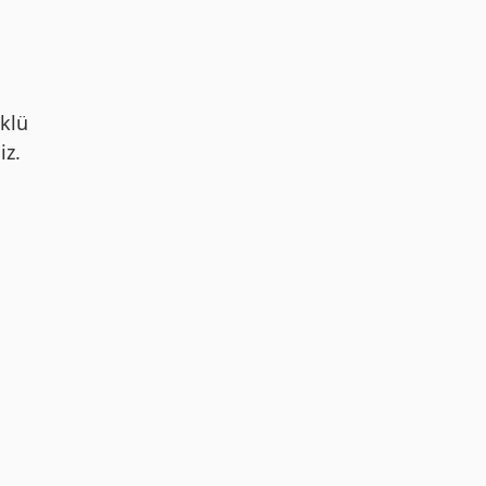
klü
iz.