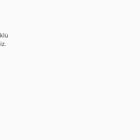
klü
iz.