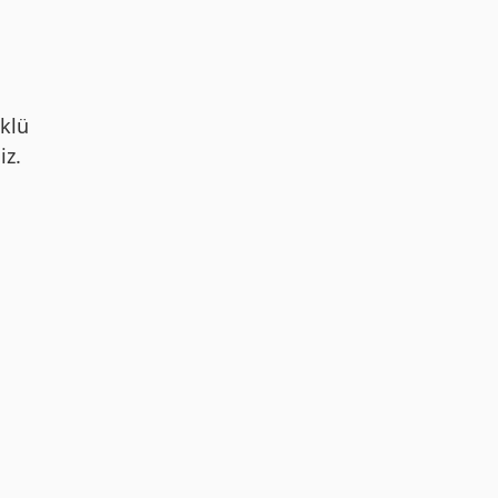
klü
iz.