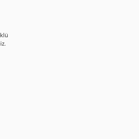
klü
iz.