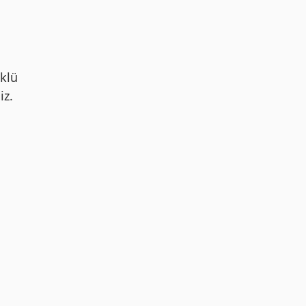
klü
iz.